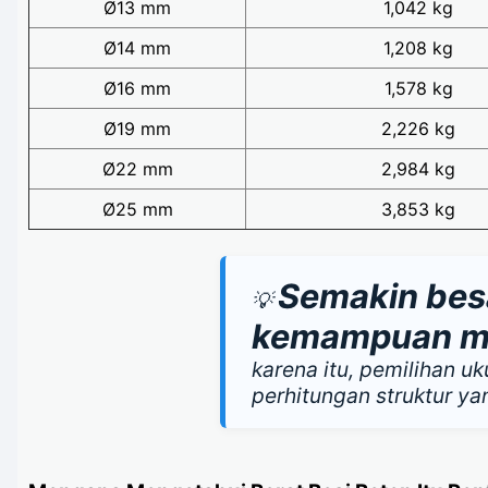
Ø13 mm
1,042 kg
Ø14 mm
1,208 kg
Ø16 mm
1,578 kg
Ø19 mm
2,226 kg
Ø22 mm
2,984 kg
Ø25 mm
3,853 kg
Semakin besa
💡
kemampuan men
karena itu, pemilihan u
perhitungan struktur ya