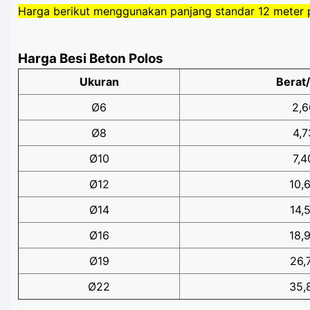
Harga berikut menggunakan panjang standar 12 meter 
Harga Besi Beton Polos
Ukuran
Berat
Ø6
2,6
Ø8
4,7
Ø10
7,4
Ø12
10,
Ø14
14,
Ø16
18,
Ø19
26,
Ø22
35,