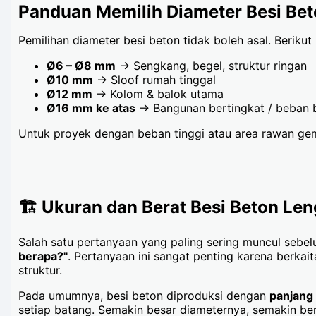
Panduan Memilih Diameter Besi Bet
Pemilihan diameter besi beton tidak boleh asal. Berik
Ø6 – Ø8 mm
→ Sengkang, begel, struktur ringan
Ø10 mm
→ Sloof rumah tinggal
Ø12 mm
→ Kolom & balok utama
Ø16 mm ke atas
→ Bangunan bertingkat / beban 
Untuk proyek dengan beban tinggi atau area rawan gemp
🏗️ Ukuran dan Berat Besi Beton L
Salah satu pertanyaan yang paling sering muncul sebe
berapa?"
. Pertanyaan ini sangat penting karena berkai
struktur.
Pada umumnya, besi beton diproduksi dengan
panjang
setiap batang. Semakin besar diameternya, semakin be